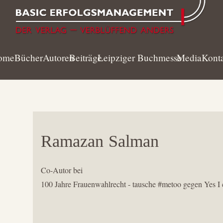
ome
Bücher
Autoren
Beiträge
Leipziger Buchmesse
Media
Kont
Ramazan
Salman
Co-Autor bei
100 Jahre Frauenwahlrecht - tausche #metoo gegen Yes I