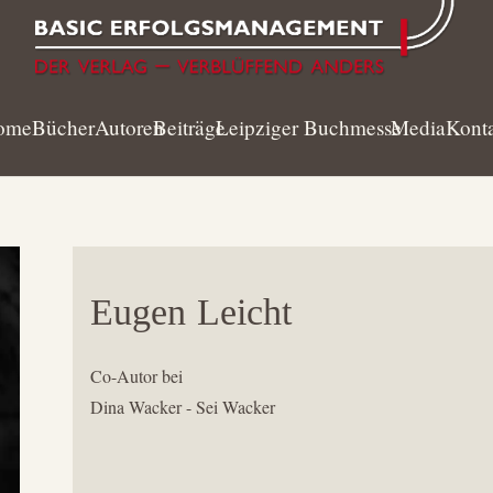
ome
Bücher
Autoren
Beiträge
Leipziger Buchmesse
Media
Kont
Eugen
Leicht
Co-Autor bei
Dina Wacker - Sei Wacker