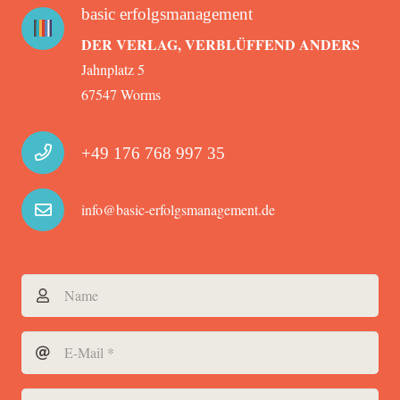
basic erfolgsmanagement
DER VERLAG, VERBLÜFFEND ANDERS
Jahnplatz 5
67547 Worms
+49 176 768 997 35
info@basic-erfolgsmanagement.de