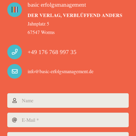
basic erfolgsmanagement
DER VERLAG, VERBLÜFFEND ANDERS
Jahnplatz 5
67547 Worms
+49 176 768 997 35
info@basic-erfolgsmanagement.de