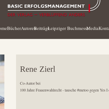
ome
Bücher
Autoren
Beiträge
Leipziger Buchmesse
Media
Kont
Rene
Zierl
Co-Autor bei
100 Jahre Frauenwahlrecht - tausche #metoo gegen Yes I