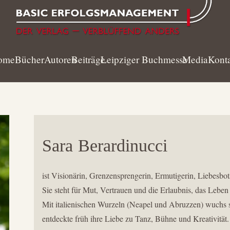
ome
Bücher
Autoren
Beiträge
Leipziger Buchmesse
Media
Kont
Sara
Berardinucci
ist Visionärin, Grenzensprengerin, Ermutigerin, Liebesbots
Sie steht für Mut, Vertrauen und die Erlaubnis, das Leben
Mit italienischen Wurzeln (Neapel und Abruzzen) wuchs 
entdeckte früh ihre Liebe zu Tanz, Bühne und Kreativität.