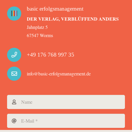
basic erfolgsmanagement
DER VERLAG, VERBLÜFFEND ANDERS
Jahnplatz 5
67547 Worms
+49 176 768 997 35
info@basic-erfolgsmanagement.de