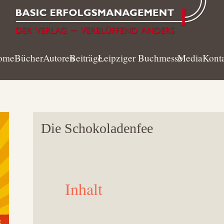
ome
Bücher
Autoren
Beiträge
Leipziger Buchmesse
Media
Kont
Die Schokoladenfee
Inhalt