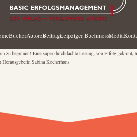
ome
Bücher
Autoren
Beiträge
Leipziger Buchmesse
Media
Kont
in zu beginnen! Eine super durchdachte Lesung, von Erfolg gekrönt, 
r Herausgeberin Sabina Kocherhans.