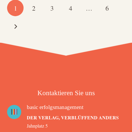
1
2
3
4
…
6
Kontaktieren Sie uns
basic erfolgsmanagement
DER VERLAG, VERBLÜFFEND ANDERS
Jahnplatz 5