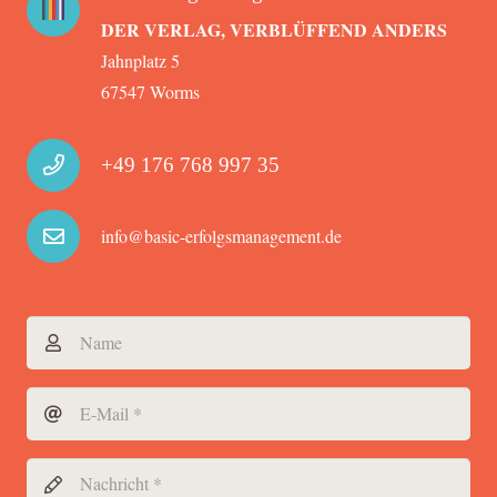
DER VERLAG, VERBLÜFFEND ANDERS
Jahnplatz 5
67547 Worms
+49 176 768 997 35
info@basic-erfolgsmanagement.de