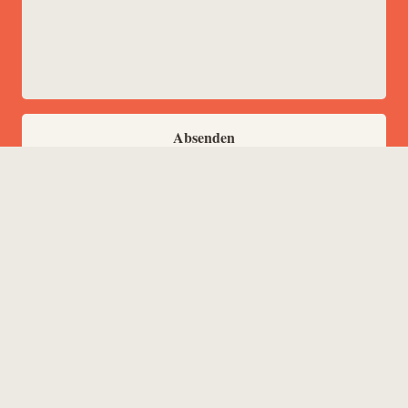
Absenden
© 2026 Basic Erfolgsmanagement |
Impressum
|
Datenschutz